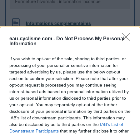
Fermeture hivernale : information inconnue
Informations complémentaires
Point de remplissage de camping car. Vous trouverez des
eau-cyclisme.com -
Do Not Process My Personal
WC plublics à 20m
Information
Repères visuels
If you wish to opt-out of the sale, sharing to third parties, or
processing of your personal or sensitive information for
targeted advertising by us, please use the below opt-out
section to confirm your selection. Please note that after your
opt-out request is processed you may continue seeing
interest-based ads based on personal information utilized by
us or personal information disclosed to third parties prior to
your opt-out. You may separately opt-out of the further
disclosure of your personal information by third parties on the
IAB’s list of downstream participants. This information may
also be disclosed by us to third parties on the
IAB’s List of
Downstream Participants
that may further disclose it to other
Afficher la carte
third parties.