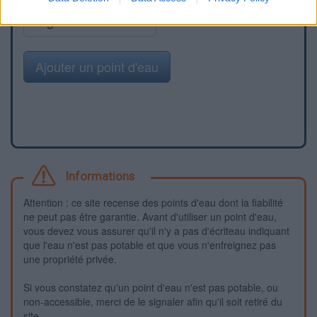
Signaler une erreur
Ajouter un point d'eau
Informations
Attention : ce site recense des points d'eau dont la fiabilité
ne peut pas être garantie. Avant d'utiliser un point d'eau,
vous devez vous assurer qu'il n'y a pas d'écriteau indiquant
que l'eau n'est pas potable et que vous n'enfreignez pas
une propriété privée.
Si vous constatez qu'un point d'eau n'est pas potable, ou
non-accessible, merci de le signaler afin qu'il soit retiré du
site.