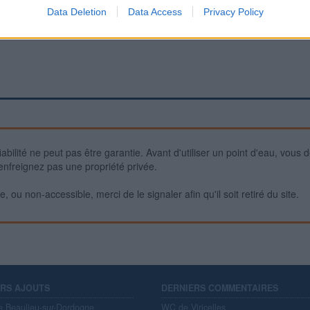
Data Deletion
Data Access
Privacy Policy
iabilité ne peut pas être garantie. Avant d'utiliser un point d'eau, vous 
enfreignez pas une propriété privée.
 ou non-accessible, merci de le signaler afin qu'il soit retiré du site.
ERS AJOUTS
DERNIERS COMMENTAIRES
e Beaulieu-sur-Dordogne,
WC de Viricelles