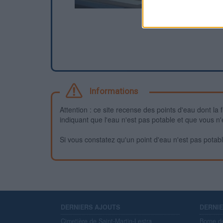
Informations
Attention : ce site recense des points d'eau dont la f
indiquant que l'eau n'est pas potable et que vous n'
Si vous constatez qu'un point d'eau n'est pas potable,
DERNIERS AJOUTS
DERNI
Cimetière de Saint-Martin-Lestra
Borne d