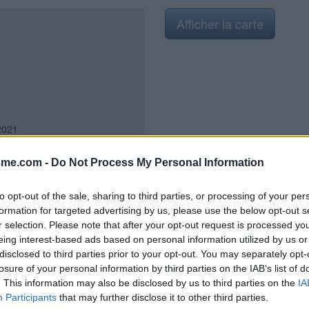
Afficher la carte
2021
sme.com -
Do Not Process My Personal Information
to opt-out of the sale, sharing to third parties, or processing of your per
ont situées entre la Mairie et
formation for targeted advertising by us, please use the below opt-out s
la D985 ("rue Centrale" à cet
r selection. Please note that after your opt-out request is processed y
Echarmeaux, la D16 direction
eing interest-based ads based on personal information utilized by us or
 D16 on voit sur la gauche le
disclosed to third parties prior to your opt-out. You may separately opt-
rand parking au fond duquel il y a
losure of your personal information by third parties on the IAB’s list of
s est au début de ce parking au
. This information may also be disclosed by us to third parties on the
IA
 lavabo il faut avancer les mains
Participants
that may further disclose it to other third parties.
 la buse la cellule à détection ne