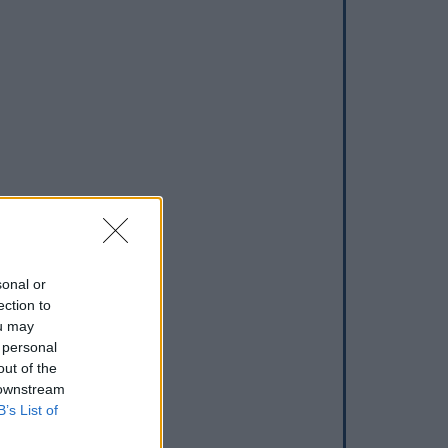
sonal or
ection to
ou may
 personal
out of the
 downstream
B’s List of