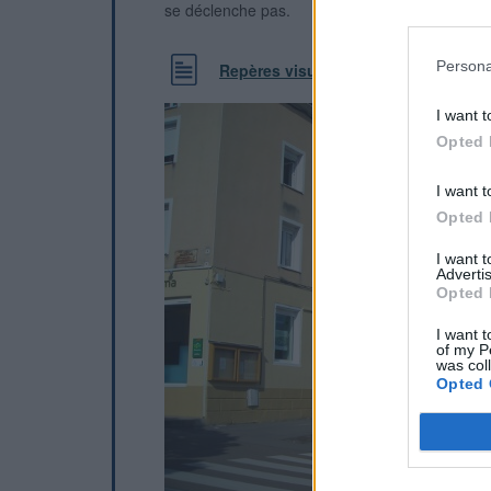
se déclenche pas.
Persona
Repères visuels
I want t
Opted 
I want t
Opted 
I want 
Advertis
Opted 
I want t
of my P
was col
Opted 