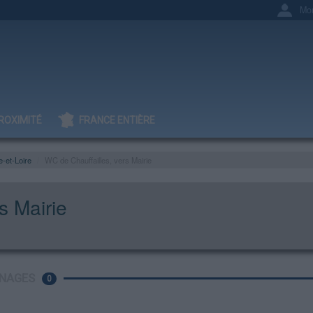
Mo
ROXIMITÉ
FRANCE ENTIÈRE
-et-Loire
WC de Chauffailles, vers Mairie
s Mairie
NAGES
0