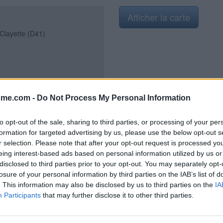
Afficher la carte
 Clayette (D41)
2021
sme.com -
Do Not Process My Personal Information
to opt-out of the sale, sharing to third parties, or processing of your per
formation for targeted advertising by us, please use the below opt-out s
r selection. Please note that after your opt-out request is processed y
e place avec parking (place du
eing interest-based ads based on personal information utilized by us or
5. A partir de cette intersection,
disclosed to third parties prior to your opt-out. You may separately opt-
e petit bâtiment des toilettes un
losure of your personal information by third parties on the IAB’s list of
te de Gilette'' perpendiculaire à
. This information may also be disclosed by us to third parties on the
IA
obinet est à l'extérieur, sur le mur
Participants
that may further disclose it to other third parties.