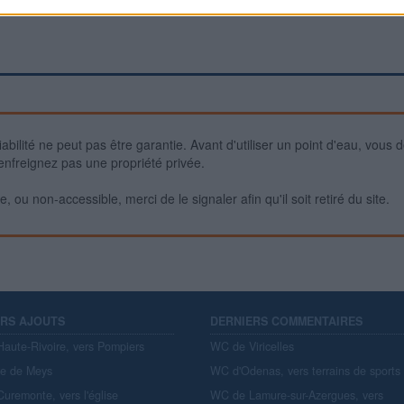
iabilité ne peut pas être garantie. Avant d'utiliser un point d'eau, vous 
enfreignez pas une propriété privée.
 ou non-accessible, merci de le signaler afin qu'il soit retiré du site.
ERS AJOUTS
DERNIERS COMMENTAIRES
aute-Rivoire, vers Pompiers
WC de Viricelles
re de Meys
WC d'Odenas, vers terrains de sports
uremonte, vers l'église
WC de Lamure-sur-Azergues, vers