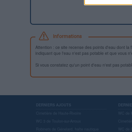
Informations
Attention : ce site recense des points d'eau dont la f
indiquant que l'eau n'est pas potable et que vous n'
Si vous constatez qu'un point d'eau n'est pas potable,
DERNIERS AJOUTS
DERNI
Cimetière de Haute-Rivoire
WC de H
WC 3 de Toulon-sur-Arroux
Cimetiè
Robinets de Génelard, halte nautique
WC de C