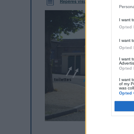
Repères visuels
Persona
I want t
Opted 
I want t
Opted 
I want 
Advertis
Opted 
I want t
of my P
was col
Opted 