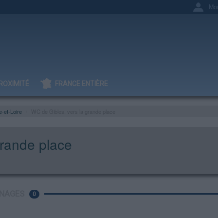
Mo
ROXIMITÉ
FRANCE ENTIÈRE
-et-Loire
WC de Gibles, vers la grande place
grande place
NAGES
0