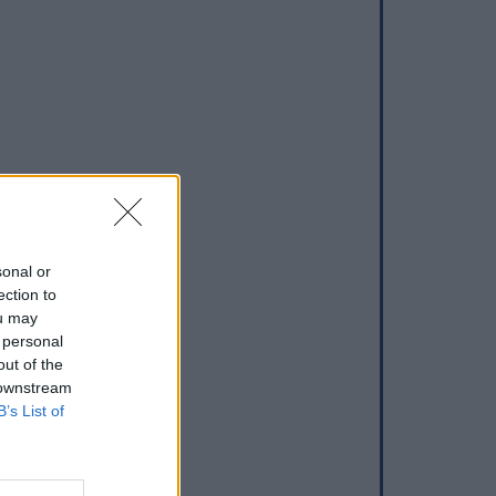
sonal or
ection to
ou may
 personal
out of the
 downstream
B’s List of