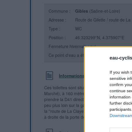
Commune :
Gibles
(Saône-et-Loire)
Adresse :
Route de Gilette / route de La
Type :
WC
Position :
46.323299°N, 4.375907°E
Fermeture hivernale : oui
Ce point d'eau a été ajouté par
Erwan F
en 
eau-cycli
If you wish 
Informations complémentaires
sensitive in
confirm you
Ces toilettes sont situées au bord d'une grand
continue se
Marché), à 160 mètres de l'intersection D41 / D2
information 
prendre la D41 direction La Clayette, on verra l
further disc
peu plus loin sur la gauche, au début de la ''rou
participants
la ''route de La Clayette'' (face au n° 154). Le r
Downstream 
à droite de la porte des toilettes.