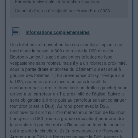
Fermeture hivernale : information inconnue
Ce point d'eau a été ajouté par
Erwan F
en 2023
Informations complémentaires
Ces toilettes se trouvent en face du cimetière implanté au
fond d'une impasse, à 300 mètres de la D60 direction
Bourbon-Lancy. Il s'agit d'anciennes toilettes de type
vespasienne sans robinet, mais il y a un robinet à proximité,
sous la partie droite et abritée du bâtiment qui est situé à
gauche des toilettes. 1) En provenance d'Issy-l'Évêque sur
la D25, quand on arrive face à un sens interdit, le
contourner par la droite (donc faire un droite / gauche) pour
arriver à un carrefour en T à proximité de l'église. Suivre le
sens obligatoire à droite puis au carrefour suivant continuer
tout droit (c'est la D60). Au rond-point avec la D25,
continuer tout droit sur 210 mètres en direction de Bourbon-
Lancy sur la D60 (route à grande circulation) pour prendre
la première à gauche qui est l'impasse au fond de laquelle
est implanté le cimetière. 2) En provenance de Rigny-sur-
Arroux sur la D238, à l'intersection avec la D25, tourner à