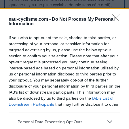
gauche (il y a une piste cyclable double sens côté droit),
puis au rond-point avec la D60 tourner à gauche en
direction de Bourbon-Lancy. Quelques mètres plus loin
eau-cyclisme.com -
Do Not Process My Personal
tourner à gauche en suivant la flèche ''cimetière''.
Information
Repères visuels
If you wish to opt-out of the sale, sharing to third parties, or
processing of your personal or sensitive information for
targeted advertising by us, please use the below opt-out
section to confirm your selection. Please note that after your
opt-out request is processed you may continue seeing
interest-based ads based on personal information utilized by
us or personal information disclosed to third parties prior to
your opt-out. You may separately opt-out of the further
disclosure of your personal information by third parties on the
IAB’s list of downstream participants. This information may
also be disclosed by us to third parties on the
IAB’s List of
Downstream Participants
that may further disclose it to other
third parties.
Personal Data Processing Opt Outs