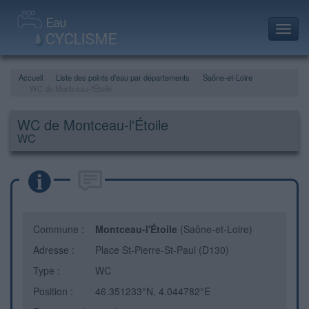
Toggl
navig
Accueil
Liste des points d'eau par départements
Saône-et-Loire
WC de Montceau-l'Étoile
WC de Montceau-l'Étoile
WC
Commune :
Montceau-l'Étoile
(Saône-et-Loire)
Adresse :
Place St-Pierre-St-Paul (D130)
Type :
WC
Position :
46.351233°N, 4.044782°E