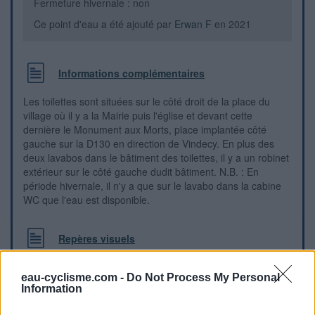
Fermeture hivernale : non
Ce point d'eau a été ajouté par
Erwan F
en 2021
Informations complémentaires
Les toilettes sont situées sur le côté droit de la place du
village où il y a la Mairie puis l'église et devant cette
dernière le Monument aux Morts, place implantée côté
gauche sur la D130 en direction de Vindecy. En plus des
deux lavabos dans le bâtiment des toilettes, il y a un robinet
extérieur sur le côté gauche dudit bâtiment. N.B. : En
période hivernale, il n'y a que sur le lavabo dans la cabine
WC que l'eau est disponible.
Repères visuels
eau-cyclisme.com -
Do Not Process My Personal
Information