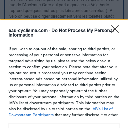
rue de l'Ancienne Gare qui part à gauche (la Voie Verte
reprend quelques mètres plus loin après un carrefour). A
vélo on peut se diriger directement vers les toilettes plutôt
que de faire le tour par la droite en suivant le sens
obligatoire. N.B. : Le plus pratique est d'utiliser l'évier
eau-cyclisme.com -
Do Not Process My Personal
extérieur côté Voie Verte car dans le lavabo à l'intérieur de
Information
la cabine WC côté gauche on ne peut remplir que des petits
bidons.
If you wish to opt-out of the sale, sharing to third parties, or
processing of your personal or sensitive information for
Repères visuels
targeted advertising by us, please use the below opt-out
section to confirm your selection. Please note that after your
opt-out request is processed you may continue seeing
interest-based ads based on personal information utilized by
us or personal information disclosed to third parties prior to
your opt-out. You may separately opt-out of the further
disclosure of your personal information by third parties on the
IAB’s list of downstream participants. This information may
also be disclosed by us to third parties on the
IAB’s List of
Downstream Participants
that may further disclose it to other
third parties.