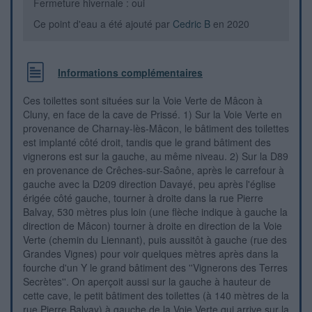
Fermeture hivernale : oui
Ce point d'eau a été ajouté par
Cedric B
en 2020
Informations complémentaires
Ces toilettes sont situées sur la Voie Verte de Mâcon à
Cluny, en face de la cave de Prissé. 1) Sur la Voie Verte en
provenance de Charnay-lès-Mâcon, le bâtiment des toilettes
est implanté côté droit, tandis que le grand bâtiment des
vignerons est sur la gauche, au même niveau. 2) Sur la D89
en provenance de Crêches-sur-Saône, après le carrefour à
gauche avec la D209 direction Davayé, peu après l'église
érigée côté gauche, tourner à droite dans la rue Pierre
Balvay, 530 mètres plus loin (une flèche indique à gauche la
direction de Mâcon) tourner à droite en direction de la Voie
Verte (chemin du Liennant), puis aussitôt à gauche (rue des
Grandes Vignes) pour voir quelques mètres après dans la
fourche d'un Y le grand bâtiment des ''Vignerons des Terres
Secrètes''. On aperçoit aussi sur la gauche à hauteur de
cette cave, le petit bâtiment des toilettes (à 140 mètres de la
rue Pierre Balvay) à gauche de la Voie Verte qui arrive sur la