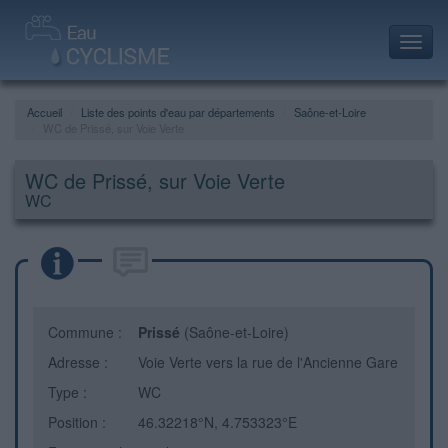
Toggl
navig
Accueil
Liste des points d'eau par départements
Saône-et-Loire
WC de Prissé, sur Voie Verte
WC de Prissé, sur Voie Verte
WC
Commune :
Prissé
(Saône-et-Loire)
Adresse :
Voie Verte vers la rue de l'Ancienne Gare
Type :
WC
Position :
46.32218°N, 4.753323°E