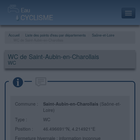
Toggl
navig
Accueil
Liste des points d'eau par départements
Saône-et-Loire
WC de Saint-Aubin-en-Charollais
WC de Saint-Aubin-en-Charollais
WC
Commune :
Saint-Aubin-en-Charollais
(Saône-et-
Loire)
Type :
WC
Position :
46.496691°N, 4.214921°E
Fermeture hivernale : information inconnue