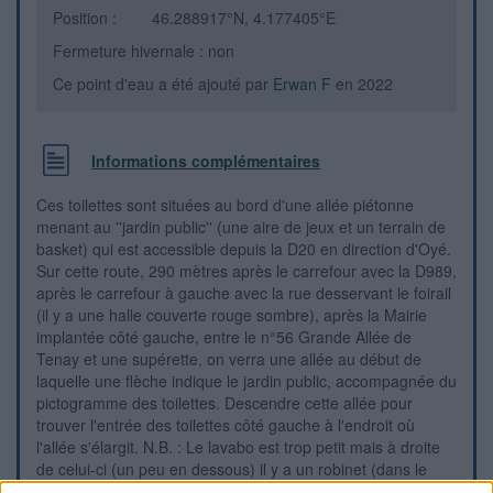
Position :
46.288917°N, 4.177405°E
Fermeture hivernale : non
Ce point d'eau a été ajouté par
Erwan F
en 2022
Informations complémentaires
Ces toilettes sont situées au bord d'une allée piétonne
menant au ''jardin public'' (une aire de jeux et un terrain de
basket) qui est accessible depuis la D20 en direction d'Oyé.
Sur cette route, 290 mètres après le carrefour avec la D989,
après le carrefour à gauche avec la rue desservant le foirail
(il y a une halle couverte rouge sombre), après la Mairie
implantée côté gauche, entre le n°56 Grande Allée de
Tenay et une supérette, on verra une allée au début de
laquelle une flèche indique le jardin public, accompagnée du
pictogramme des toilettes. Descendre cette allée pour
trouver l'entrée des toilettes côté gauche à l'endroit où
l'allée s'élargit. N.B. : Le lavabo est trop petit mais à droite
de celui-ci (un peu en dessous) il y a un robinet (dans le
coin entre le lavabo et le mur).