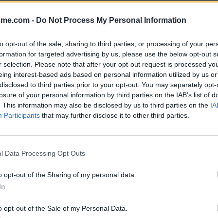
Afficher la carte
)
sme.com -
Do Not Process My Personal Information
to opt-out of the sale, sharing to third parties, or processing of your per
formation for targeted advertising by us, please use the below opt-out s
r selection. Please note that after your opt-out request is processed y
eing interest-based ads based on personal information utilized by us or
disclosed to third parties prior to your opt-out. You may separately opt-
2025
losure of your personal information by third parties on the IAB’s list of
. This information may also be disclosed by us to third parties on the
IA
Participants
that may further disclose it to other third parties.
ts
l Data Processing Opt Outs
o opt-out of the Sharing of my personal data.
In
o opt-out of the Sale of my Personal Data.