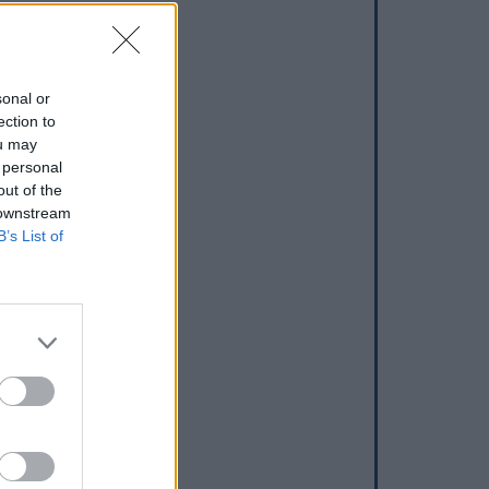
sonal or
ection to
ou may
 personal
out of the
 downstream
B’s List of