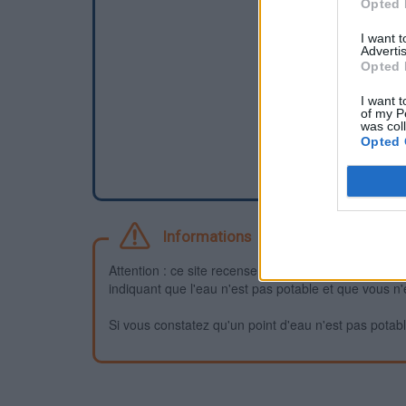
Opted 
I want 
Advertis
Opted 
I want t
of my P
was col
Opted 
Informations
Attention : ce site recense des points d'eau dont la f
indiquant que l'eau n'est pas potable et que vous n'
Si vous constatez qu'un point d'eau n'est pas potable,