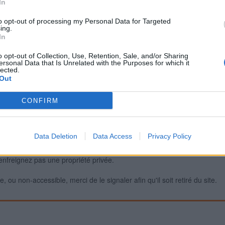
In
to opt-out of processing my Personal Data for Targeted
ing.
Signaler une erreur
In
o opt-out of Collection, Use, Retention, Sale, and/or Sharing
ersonal Data that Is Unrelated with the Purposes for which it
lected.
Out
CONFIRM
Data Deletion
Data Access
Privacy Policy
iabilité ne peut pas être garantie. Avant d'utiliser un point d'eau, vous 
enfreignez pas une propriété privée.
 ou non-accessible, merci de le signaler afin qu'il soit retiré du site.