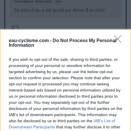
Fermeture hivernale : non
Ce point d'eau a été ajouté par
Adrien B
en 2020
Informations complémentaires
eau-cyclisme.com -
Do Not Process My Personal
Le cimetiere se situe sur la D914 au dessus du Lac du
Information
Bourget, a quelques minutes du col du Chat.
If you wish to opt-out of the sale, sharing to third parties, or
Repères visuels
processing of your personal or sensitive information for
targeted advertising by us, please use the below opt-out
section to confirm your selection. Please note that after your
opt-out request is processed you may continue seeing
interest-based ads based on personal information utilized by
us or personal information disclosed to third parties prior to
your opt-out. You may separately opt-out of the further
disclosure of your personal information by third parties on the
IAB’s list of downstream participants. This information may
also be disclosed by us to third parties on the
IAB’s List of
Downstream Participants
that may further disclose it to other