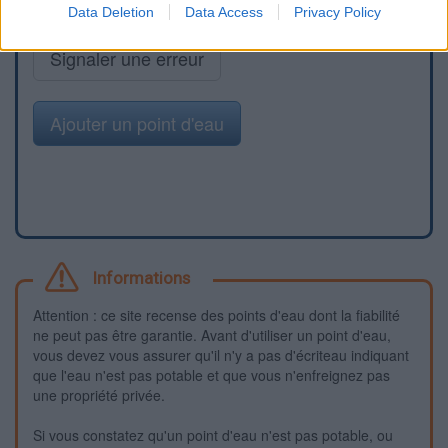
Data Deletion
Data Access
Privacy Policy
Signaler une erreur
Ajouter un point d'eau
Informations
Attention : ce site recense des points d'eau dont la fiabilité
ne peut pas être garantie. Avant d'utiliser un point d'eau,
vous devez vous assurer qu'il n'y a pas d'écriteau indiquant
que l'eau n'est pas potable et que vous n'enfreignez pas
une propriété privée.
Si vous constatez qu'un point d'eau n'est pas potable, ou