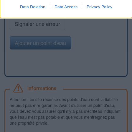
Data Deletion
Data Access
Privacy Policy
Signaler une erreur
Ajouter un point d'eau
Informations
Attention : ce site recense des points d'eau dont la fiabilité
ne peut pas être garantie. Avant d'utiliser un point d'eau,
vous devez vous assurer qu'il n'y a pas d'écriteau indiquant
que l'eau n'est pas potable et que vous n'enfreignez pas
une propriété privée.