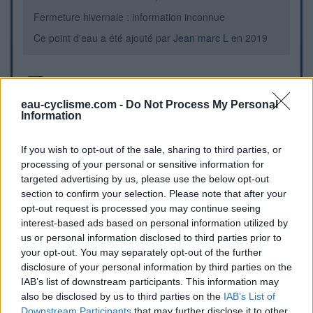
Fermeture hivernale : information inconnue
Ce point d'eau a été ajouté par
Jean marc L
en 2019
Informations complémentaires
eau-cyclisme.com -
Do Not Process My Personal
Toilettes situées à gauche de la caserne des pompiers et
Information
face à l'église. Fermées le soir.
If you wish to opt-out of the sale, sharing to third parties, or
processing of your personal or sensitive information for
Repères visuels
targeted advertising by us, please use the below opt-out
section to confirm your selection. Please note that after your
opt-out request is processed you may continue seeing
interest-based ads based on personal information utilized by
us or personal information disclosed to third parties prior to
your opt-out. You may separately opt-out of the further
disclosure of your personal information by third parties on the
IAB’s list of downstream participants. This information may
also be disclosed by us to third parties on the
IAB’s List of
Downstream Participants
that may further disclose it to other