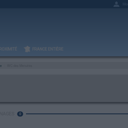
Mo
ROXIMITÉ
FRANCE ENTIÈRE
ie
WC des Menuires
NAGES
0