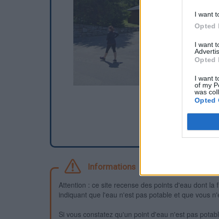
I want t
Opted 
I want 
Advertis
Opted 
I want t
of my P
was col
Opted 
Informations
Attention : ce site recense des points d'eau dont la f
indiquant que l'eau n'est pas potable et que vous n'
Si vous constatez qu'un point d'eau n'est pas potable,