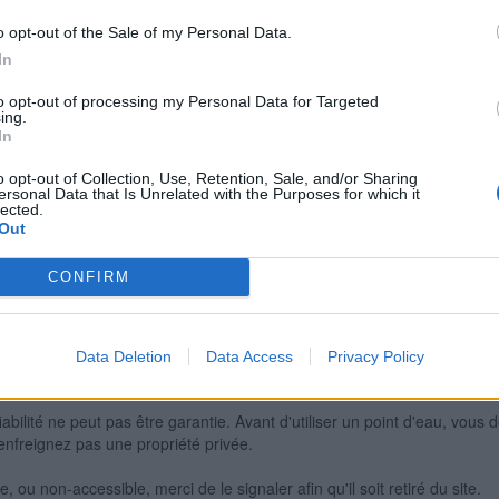
o opt-out of the Sale of my Personal Data.
In
Signaler une erreur
to opt-out of processing my Personal Data for Targeted
ing.
In
o opt-out of Collection, Use, Retention, Sale, and/or Sharing
ersonal Data that Is Unrelated with the Purposes for which it
lected.
Out
CONFIRM
Data Deletion
Data Access
Privacy Policy
iabilité ne peut pas être garantie. Avant d'utiliser un point d'eau, vous 
enfreignez pas une propriété privée.
 ou non-accessible, merci de le signaler afin qu'il soit retiré du site.