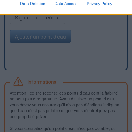
Data Deletion
Data Access
Privacy Policy
Signaler une erreur
Ajouter un point d'eau
Informations
Attention : ce site recense des points d'eau dont la fiabilité
ne peut pas être garantie. Avant d'utiliser un point d'eau,
vous devez vous assurer qu'il n'y a pas d'écriteau indiquant
que l'eau n'est pas potable et que vous n'enfreignez pas
une propriété privée.
Si vous constatez qu'un point d'eau n'est pas potable, ou