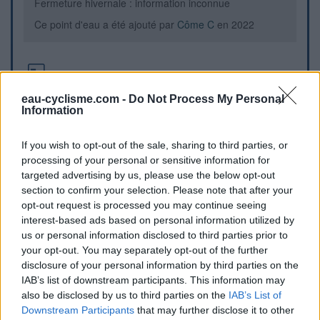
Fermeture hivernale : information inconnue
Ce point d'eau a été ajouté par
Côme C
en 2022
Informations complémentaires
eau-cyclisme.com -
Do Not Process My Personal
A l’entrée directement à gauche
Information
Repères visuels
If you wish to opt-out of the sale, sharing to third parties, or
processing of your personal or sensitive information for
targeted advertising by us, please use the below opt-out
section to confirm your selection. Please note that after your
opt-out request is processed you may continue seeing
interest-based ads based on personal information utilized by
us or personal information disclosed to third parties prior to
your opt-out. You may separately opt-out of the further
disclosure of your personal information by third parties on the
IAB’s list of downstream participants. This information may
also be disclosed by us to third parties on the
IAB’s List of
Downstream Participants
that may further disclose it to other