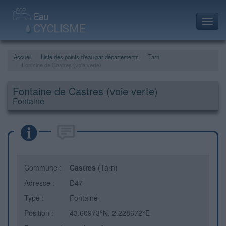
Toggl
navig
Accueil
Liste des points d'eau par départements
Tarn
Fontaine de Castres (voie verte)
Fontaine de Castres (voie verte)
Fontaine
Commune :
Castres
(Tarn)
Adresse :
D47
Type :
Fontaine
Position :
43.60973°N, 2.228672°E