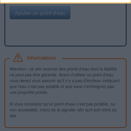
Ajouter un point d'eau
Informations
Attention : ce site recense des points d'eau dont la fiabilité
ne peut pas être garantie. Avant d'utiliser un point d'eau,
vous devez vous assurer qu'il n'y a pas d'écriteau indiquant
que l'eau n'est pas potable et que vous n'enfreignez pas
une propriété privée.
Si vous constatez qu'un point d'eau n'est pas potable, ou
non-accessible, merci de le signaler afin qu'il soit retiré du
site.