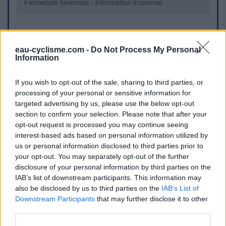
Fermeture hivernale : information inconnue
Informations complémentaires
eau-cyclisme.com -
Do Not Process My Personal
Sur la D23 en face du 12 Rue Félix Fabre. Située au niveau
Information
des escaliers qui montent sur la Grand Place.
If you wish to opt-out of the sale, sharing to third parties, or
processing of your personal or sensitive information for
Repères visuels
targeted advertising by us, please use the below opt-out
section to confirm your selection. Please note that after your
opt-out request is processed you may continue seeing
interest-based ads based on personal information utilized by
us or personal information disclosed to third parties prior to
your opt-out. You may separately opt-out of the further
disclosure of your personal information by third parties on the
IAB’s list of downstream participants. This information may
also be disclosed by us to third parties on the
IAB’s List of
Afficher la carte
Downstream Participants
that may further disclose it to other
third parties.