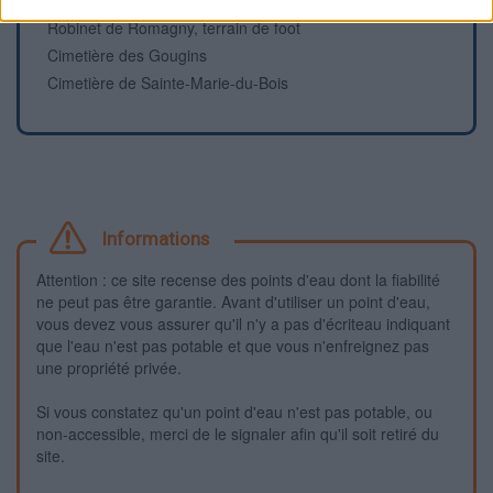
Fontaine du Mont-Saint-Michel
Robinet de Romagny, terrain de foot
Cimetière des Gougins
Cimetière de Sainte-Marie-du-Bois
Informations
Attention : ce site recense des points d'eau dont la fiabilité
ne peut pas être garantie. Avant d'utiliser un point d'eau,
vous devez vous assurer qu'il n'y a pas d'écriteau indiquant
que l'eau n'est pas potable et que vous n'enfreignez pas
une propriété privée.
Si vous constatez qu'un point d'eau n'est pas potable, ou
non-accessible, merci de le signaler afin qu'il soit retiré du
site.