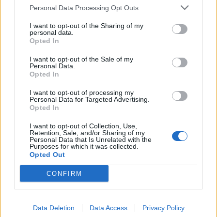
Personal Data Processing Opt Outs
WC de La Hague
WC de La Hague
I want to opt-out of the Sharing of my
personal data.
WC de Nehou
Opted In
WC de Pontaubault
WC du Port Dielette
I want to opt-out of the Sale of my
Personal Data.
WC de Romagny, mairie
Opted In
WC de Saint-Pierre-Église
I want to opt-out of processing my
WC de Saint-Vaast-la-Hougue
Personal Data for Targeted Advertising.
WC de Siouville-Hague
Opted In
WC de Tanis
I want to opt-out of Collection, Use,
WC de Valognes
Retention, Sale, and/or Sharing of my
Personal Data that Is Unrelated with the
Purposes for which it was collected.
Opted Out
CONFIRM
Fontaines et cimetières
Cimetière de Barfleur
Cimetière de Marcey-les-Grèves
Data Deletion
Data Access
Privacy Policy