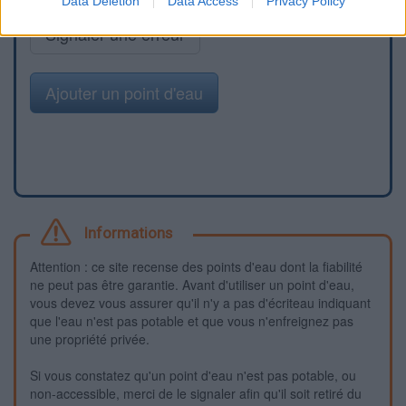
Data Deletion
Data Access
Privacy Policy
Signaler une erreur
Ajouter un point d'eau
Informations
Attention : ce site recense des points d'eau dont la fiabilité
ne peut pas être garantie. Avant d'utiliser un point d'eau,
vous devez vous assurer qu'il n'y a pas d'écriteau indiquant
que l'eau n'est pas potable et que vous n'enfreignez pas
une propriété privée.
Si vous constatez qu'un point d'eau n'est pas potable, ou
non-accessible, merci de le signaler afin qu'il soit retiré du