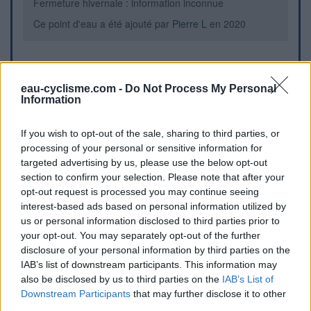
Fermeture hivernale : information inconnue
Ce point d'eau a été ajouté par
Pierre L
en 2020
Informations complémentaires
eau-cyclisme.com -
Do Not Process My Personal
Sanitaires près de l'office de tourisme
Information
If you wish to opt-out of the sale, sharing to third parties, or
Repères visuels
processing of your personal or sensitive information for
targeted advertising by us, please use the below opt-out
section to confirm your selection. Please note that after your
opt-out request is processed you may continue seeing
interest-based ads based on personal information utilized by
us or personal information disclosed to third parties prior to
your opt-out. You may separately opt-out of the further
disclosure of your personal information by third parties on the
IAB’s list of downstream participants. This information may
also be disclosed by us to third parties on the
IAB’s List of
Downstream Participants
that may further disclose it to other
Afficher la carte
third parties.