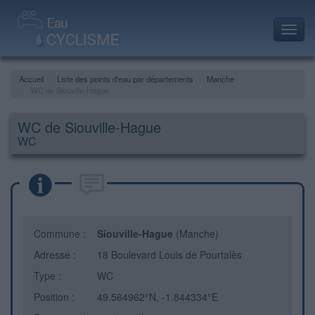
Toggl
navig
Accueil
Liste des points d'eau par départements
Manche
WC de Siouville-Hague
WC de Siouville-Hague
WC
Commune :
Siouville-Hague
(Manche)
Adresse :
18 Boulevard Louis de Pourtalès
Type :
WC
Position :
49.564962°N, -1.844334°E